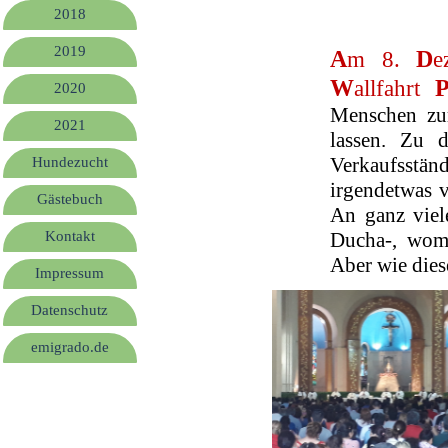
2018
2019
A
D
m 8.
e
W
allfahrt
2020
Menschen zu
2021
lassen. Zu 
Verkaufsstä
Hundezucht
irgendetwas 
Gästebuch
An ganz viel
Kontakt
Ducha-, womi
Aber wie dies
Impressum
Datenschutz
emigrado.de