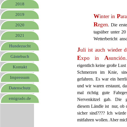
2018
2019
W
P
inter in
ar
R
egen
. Die ers
2020
tagsüber unter 20
2021
Wetterbericht ansc
Hundezucht
J
uli ist auch wieder 
Gästebuch
E
A
xpo in
sunción.
eigentlich keine große Lus
Kontakt
Schmerzen im Knie, sin
Impressum
gefahren. Es war ein herr
und wir waren erstaunt, da
Datenschutz
mal richtig gute Fahrge
emigrado.de
Nervenkitzel gab. Die 
diesem Ländle ist nur, ob 
sicher sind???? Ich würde
mitfahren wollen. Aber mich 