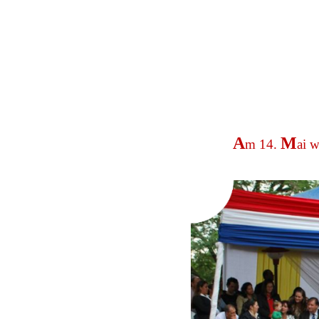
A
M
m 14.
ai 