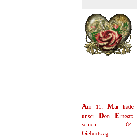
A
M
m 11.
ai hatte
D
E
unser
on
rnesto
seinen 84.
G
eburtstag.