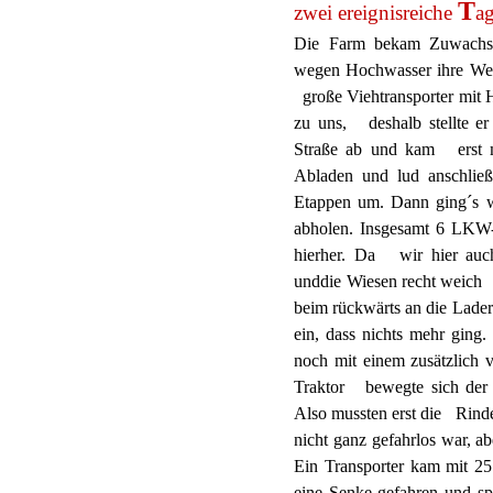
T
zwei ereignisreiche
ag
Die Farm bekam Zuwachs
wegen Hochwasser ihre Wei
große Viehtransporter mit 
zu uns, deshalb stellte e
Straße ab und kam erst 
Abladen und lud anschli
Etappen um. Dann ging´s w
abholen. Insgesamt 6 LKW-
hierher. Da wir hier auch
unddie Wiesen recht weich
beim rückwärts an die Lade
ein, dass nichts mehr gin
noch mit einem zusätzlich
Traktor bewegte sich der 
Also mussten erst die Rinde
nicht ganz gefahrlos war, a
Ein Transporter kam mit 2
eine Senke gefahren und s