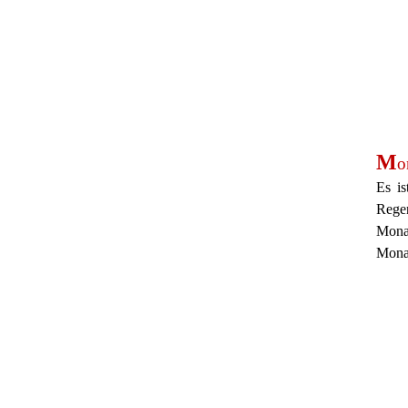
M
o
Es i
Rege
Monat
Mona