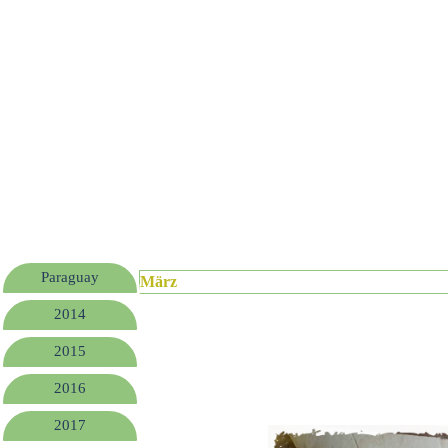
Paraguay
März
2014
2015
2016
2017