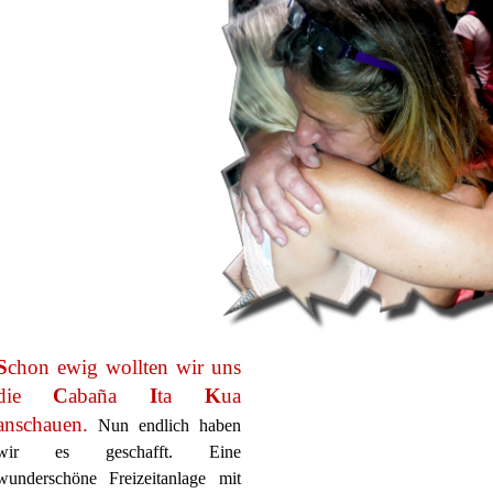
S
chon ewig wollten wir uns
die
C
abaña
I
ta
K
ua
anschauen.
Nun endlich haben
wir es geschafft. Eine
wunderschöne Freizeitanlage mit