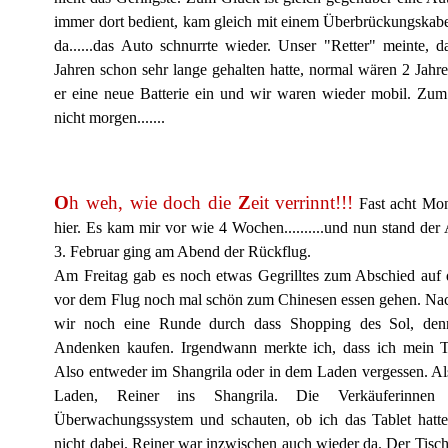
immer dort bedient, kam gleich mit einem Überbrückungskabel
da......das Auto schnurrte wieder. Unser "Retter" meinte, d
Jahren schon sehr lange gehalten hatte, normal wären 2 Jahr
er eine neue Batterie ein und wir waren wieder mobil. Zu
nicht morgen.......
O
h weh, wie doch die
Z
eit verrinnt!!!
Fast acht Mon
hier. Es kam mir vor wie 4 Wochen..........und nun stand de
3. Februar ging am Abend der Rückflug.
Am Freitag gab es noch etwas Gegrilltes zum Abschied auf 
vor dem Flug noch mal schön zum Chinesen essen gehen. Na
wir noch eine Runde durch dass Shopping des Sol, denn
Andenken kaufen. Irgendwann merkte ich, dass ich mein Tabl
Also entweder im Shangrila oder in dem Laden vergessen. Al
Laden, Reiner ins Shangrila. Die Verkäuferinnen
Überwachungssystem und schauten, ob ich das Tablet hatte
nicht dabei. Reiner war inzwischen auch wieder da. Der Tisch 