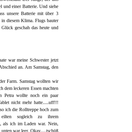
 und einer Batterie. Und siehe
ass unsere Batterie mit über 3
e in diesem Klima. Flugs bauter
m Glück geschah das heute und
ate war meine Schwester jetzt
r Abschied an. Am Samstag, den
der Farm. Samstag wollten wir
ch dem leckeren Essen machten
 Petra wollte noch ein paar
et nicht mehr hatte.....uff!!!
so ich die Rolltreppe hoch zum
 eilten sogleich zu ihrem
, als ich im Laden war. Nein,
unten war leer. Okay.....tschüß