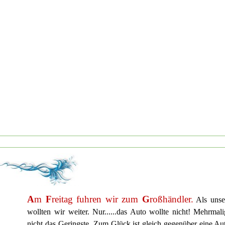
A
m
F
reitag fuhren wir zum
G
roßhändler.
Als unser
wollten wir weiter. Nur......das Auto wollte nicht! Mehrmal
nicht das Geringste. Zum Glück ist gleich gegenüber eine Au