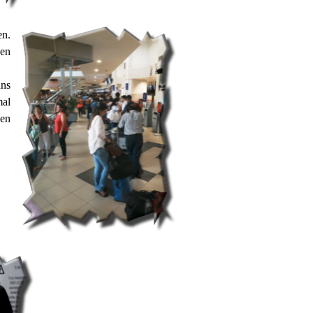
en.
sen
uns
l
den