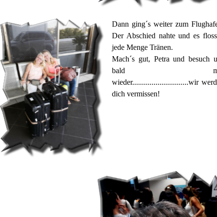
Dann ging´s weiter zum Flughaf
Der Abschied nahte und es flos
jede Menge Tränen.
Mach´s gut, Petra und besuch 
bald ma
wieder.............................wir wer
dich vermissen!